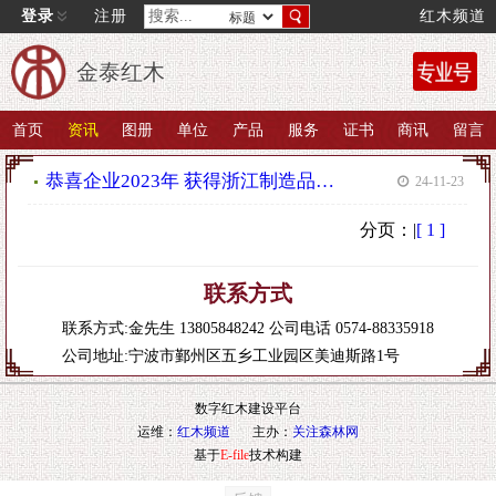
登录
注册
红木频道
金泰红木
首页
资讯
图册
单位
产品
服务
证书
商讯
留言
恭喜企业2023年 获得浙江制造品字标产品认证
| 24-11-23
分页：|
[ 1 ]
联系方式
联系方式:金先生 13805848242 公司电话 0574-88335918
公司地址:宁波市鄞州区五乡工业园区美迪斯路1号
数字红木建设平台
运维：
红木频道
主办：
关注森林网
基于
E-file
技术构建